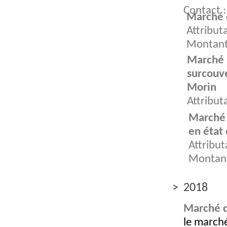
Contact 
Marché d
Attribut
Montant 
Marché (
surcouv
Morin
Attribut
Montant 
Marché (
en état 
Attribu
Montant
> 2018
Marché d
le marché