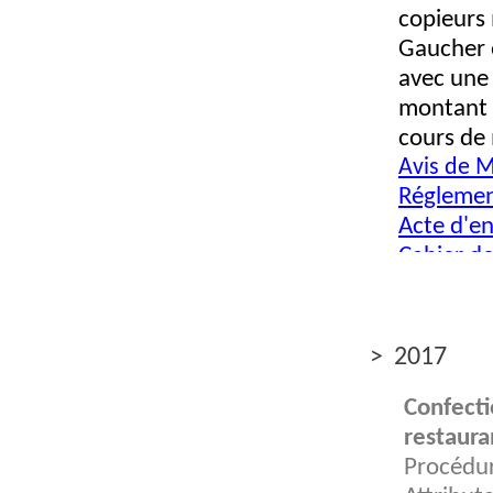
copieurs 
Gaucher e
avec une 
montant 
cours de 
Avis de 
Réglemen
Acte d'e
Cahier de
Cadre de
BPU et D
gaucher.
> 2017
Confecti
restaura
Procédur